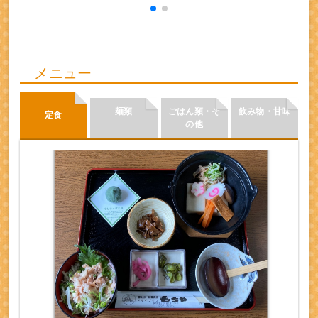
メニュー
麺類
ごはん類・そ
飲み物・甘味
定食
の他